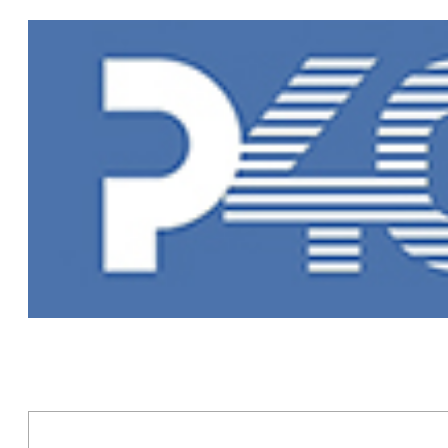
Главная
»
Пр
Программы