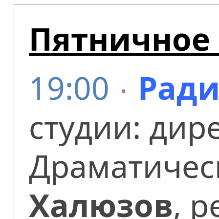
Пятничное 
19:00
∙
Ради
студии: дир
Драматическ
Халюзов
, 