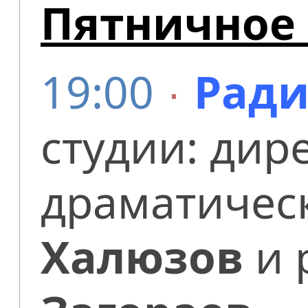
Пятничное 
19:00
∙
Ради
студии: дир
драматическ
Халюзов
и 