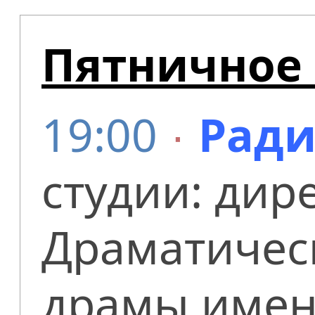
Пятничное 
19:00
∙
Ради
студии: дир
Драматическ
драмы имен