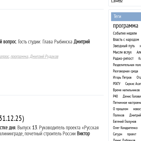
Теги
программа
События недели
Власть с народом
й вопрос
. Гость студии: Глава Рыбинска
Дмитрий
Звездный путь
Мысли вслух
Ал
опрос
,
программа
,
Дмитрий Рудаков
Радио-репост
К
Разделительная пол
Разговорная среда
Игорь Петров
От
РГАТУ
Саркис Аса
Время напильников
Р40
Денис Голова
Пятничное настроен
О прошлом
новос
Поляков
Дмитрий
31.12.25)
Евгений Глазунов
стке дня
. Выпуск
13
. Руководитель проекта «Русская
Олег Кондратенко
алининграде, почетный строитель России
Виктор
Сатурн
проект
Денис Добряков