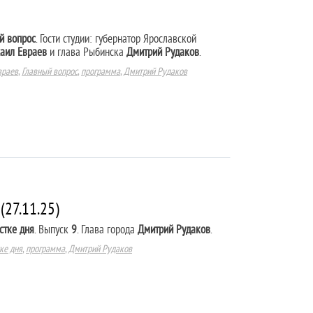
й вопрос
. Гости студии: губернатор Ярославской
аил Евраев
и глава Рыбинска
Дмитрий Рудаков
.
враев
,
Главный вопрос
,
программа
,
Дмитрий Рудаков
(27.11.25)
стке дня
. Выпуск
9
. Глава города
Дмитрий Рудаков
.
ке дня
,
программа
,
Дмитрий Рудаков