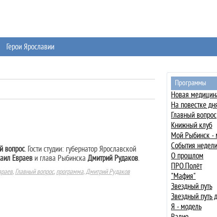
Герои Ярославии
Программы
Новая медицин
На повестке дн
Главный вопрос
Книжный клуб
Мой Рыбинск - 
События недел
й вопрос
. Гости студии: губернатор Ярославской
О прошлом
аил Евраев
и глава Рыбинска
Дмитрий Рудаков
.
ПРО.Полёт
враев
,
Главный вопрос
,
программа
,
Дмитрий Рудаков
"Мафия"
Звездный путь
Звездный путь
Я - модель
Радио