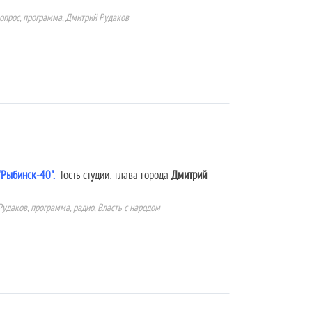
опрос
,
программа
,
Дмитрий Рудаков
"Рыбинск-40".
Гость студии: глава города
Дмитрий
Рудаков
,
программа
,
радио
,
Власть с народом