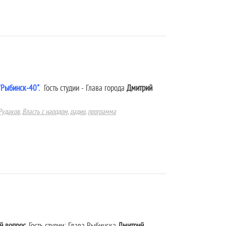
"Рыбинск-40".
Гость студии - Глава города
Дмитрий
Рудаков
,
Власть с народом
,
радио
,
программа
й вопрос
. Гость студии: Глава Рыбинска
Дмитрий