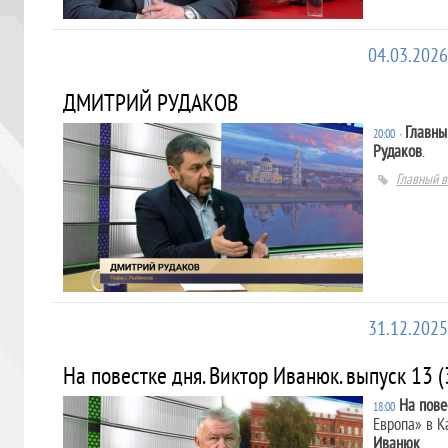
04.03.2026
ДМИТРИЙ РУДАКОВ
Главны
20:00
∙
Рудаков
.
Главный в
31.12.2025
На повестке дня. Виктор Иванюк. выпуск 13 (
На пове
18:00
Европа» в К
Иванюк
.