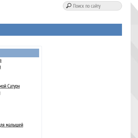
а
я
мой Сатурн
и
 для малышей