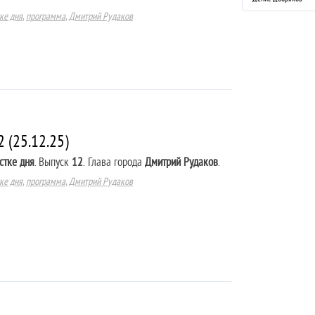
ке дня
,
программа
,
Дмитрий Рудаков
 (25.12.25)
стке дня
. Выпуск
12
. Глава города
Дмитрий Рудаков
.
ке дня
,
программа
,
Дмитрий Рудаков