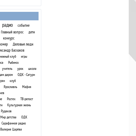
радио
событие
Главный вопрос
дети
конкурс
номер
Деловые люди
ександр Баскаков
нижный клуб
игры
оса
Рыбинск
учитель
урок
школа
дам даром
ОДК - Сатурн
трян
клуб
Ярославль
Мафия
чев
ие
Ростех
ТВ-репост
ти
Культурная жизнь
 Рудаков
Мир детства
ОДК
Сарафанное радио
Валерия Царёва