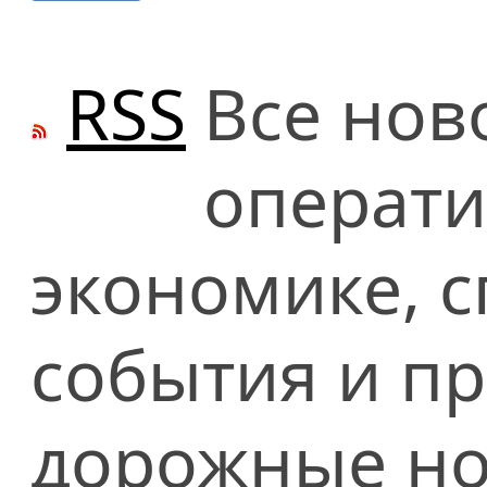
RSS
Все нов
операти
экономике, сп
события и п
дорожные но