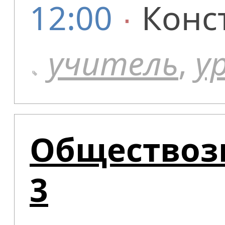
12:00
∙
Конс
учитель
,
у
Обществозн
3