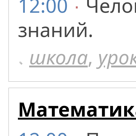
12:00
∙
Чело
знаний.
школа
,
уро
Математик