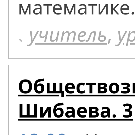
математике
учитель
,
у
Обществоз
Шибаева. 3