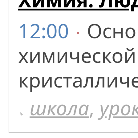
12:00
∙
Осно
химической 
кристалличе
школа
,
уро