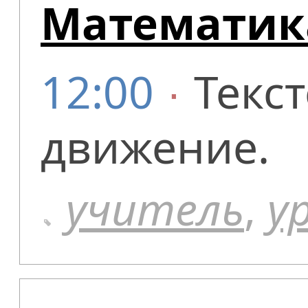
Математик
12:00
∙
Текс
движение.
учитель
,
у