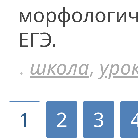
морфологич
ЕГЭ.
школа
,
уро
2
3
1