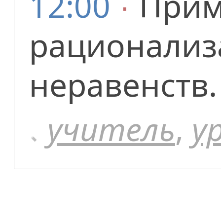
12:00
∙
Прим
рационализ
неравенств.
учитель
,
у