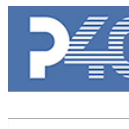
Главная
»
Пр
Программы