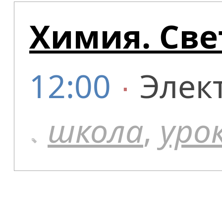
Химия. Све
12:00
∙
Элек
школа
,
уро