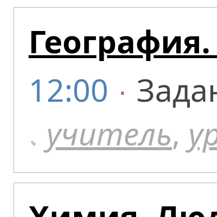
География.
12:00
∙
Зада
учитель
,
у
Химия. Люд