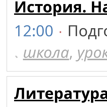
История. Н
12:00
∙
Подг
школа
,
уро
Литератур