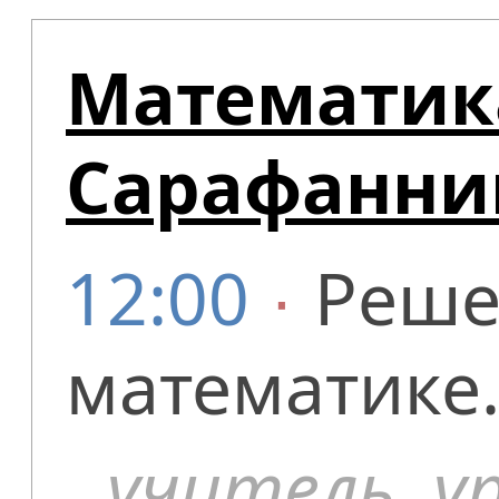
Математик
Сарафанник
12:00
∙
Реше
математике
учитель
,
у