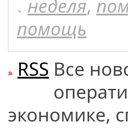
неделя
,
по
помощь
RSS
Все нов
операти
экономике, сп