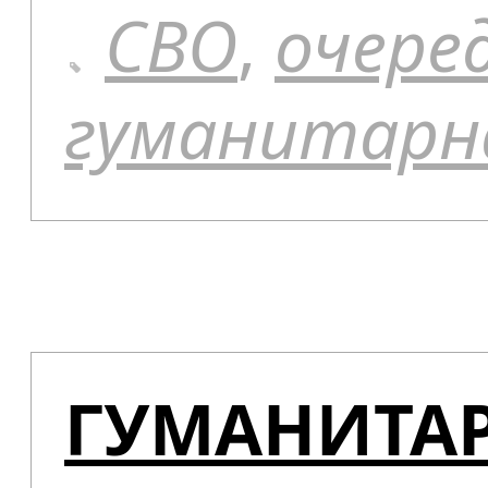
СВО
,
очере
гуманитарн
ГУМАНИТА