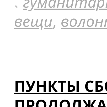
гуманитар
вещи
,
воло
ПУНКТЫ С
ПРОДОЛЖА