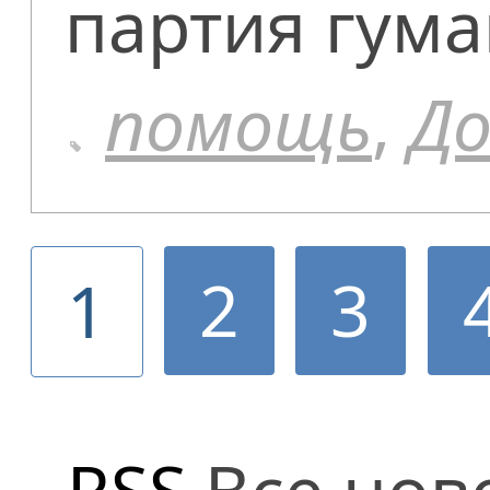
партия гум
помощь
,
До
2
3
1