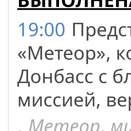
19:00
Предс
«Метеор», к
Донбасс с б
миссией, ве
Метеор
,
ми