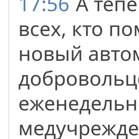
17:56
А теп
всех, кто по
новый авто
добровольце
еженедельн
медучрежде