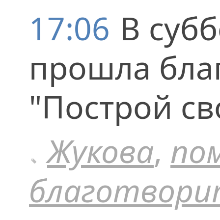
17:06
В суб
прошла бла
"Построй св
Жукова
,
по
благотвори