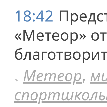
18:42
Предс
«Метеор» от
благотвори
Метеор
,
ми
спортшкол