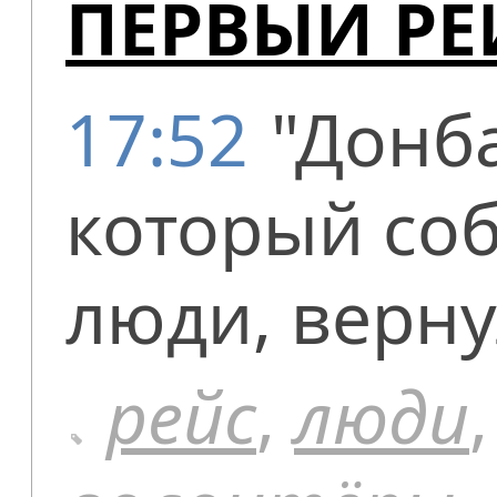
ПЕРВЫЙ РЕ
17:52
"Донб
который со
люди, верну
рейс
,
люди