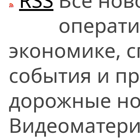
RSS
Все нов
операти
экономике, сп
события и п
дорожные но
Видеоматери