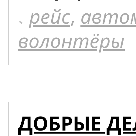
рейс
,
авто
волонтёры
ДОБРЫЕ Д