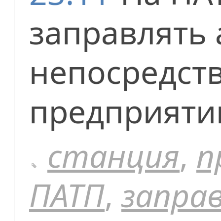
заправлять 
непосредст
предприяти
станция
,
п
ПАТП
,
запра