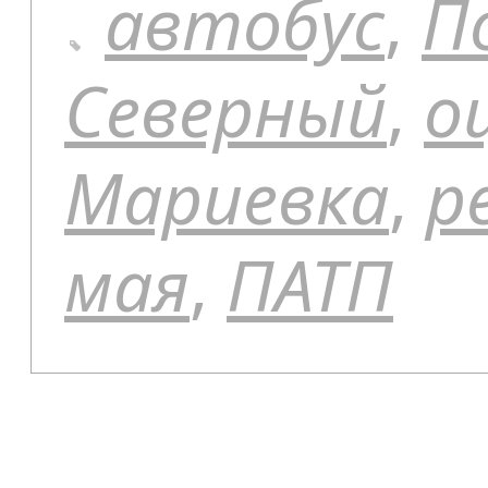
автобус
,
П
Северный
,
о
Мариевка
,
р
мая
,
ПАТП