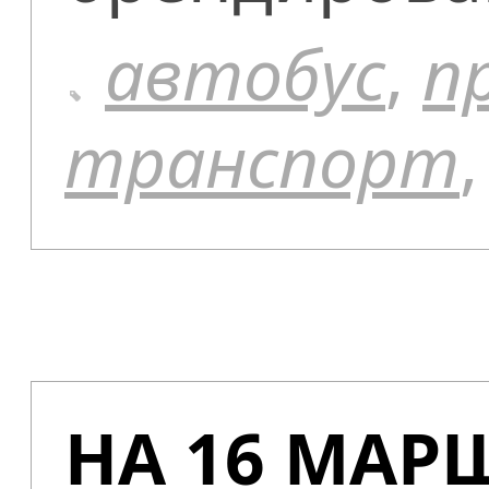
автобус
,
п
транспорт
НА 16 МАР