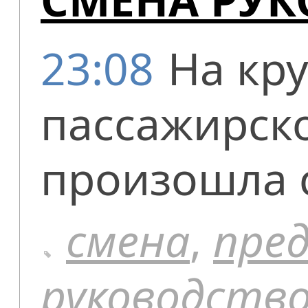
23:08
На кр
пассажирск
произошла 
смена
,
пре
руководств