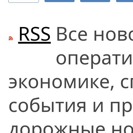
RSS
Все нов
операти
экономике, сп
события и п
дорожные но