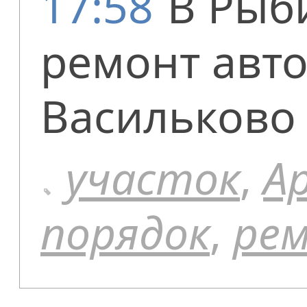
17:58
В Рыб
ремонт авто
Васильково 
участок
,
А
порядок
,
ре