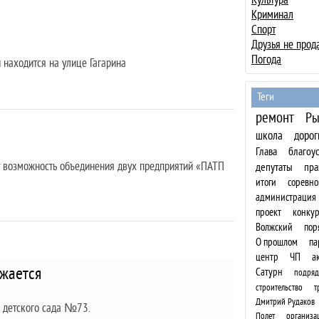
Криминал
Спорт
Друзья не прод
Погода
 находится на улице Гагарина
Теги
ремонт
Ры
школа
дорог
Глава
благоу
 возможность объединения двух предприятий
«ПАТП
депутаты
пра
итоги
соревно
администрация
проект
конкур
Волжский
пор
О прошлом
па
центр
ЧП
а
жается
Сатурн
подряд
строительство
т
Дмитрий Рудаков
с детского сада №73.
Полет
организа