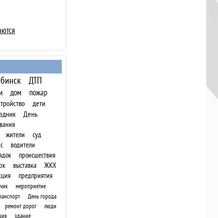
аются
бинск
ДТП
и
дом
пожар
стройство
дети
здник
День
вания
жители
суд
с
водители
ядок
происшествия
рк
выставка
ЖКХ
кция
предприятия
чик
мероприятие
ранспорт
День города
ремонт дорог
люди
ция
здание