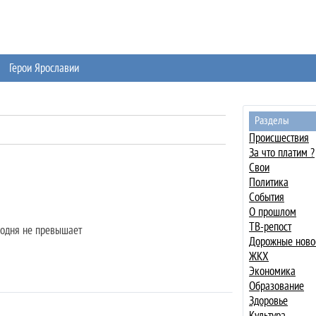
Герои Ярославии
Разделы
Происшествия
За что платим ?
Свои
Политика
События
О прошлом
ТВ-репост
годня не превышает
Дорожные ново
ЖКХ
Экономика
Образование
Здоровье
Культура