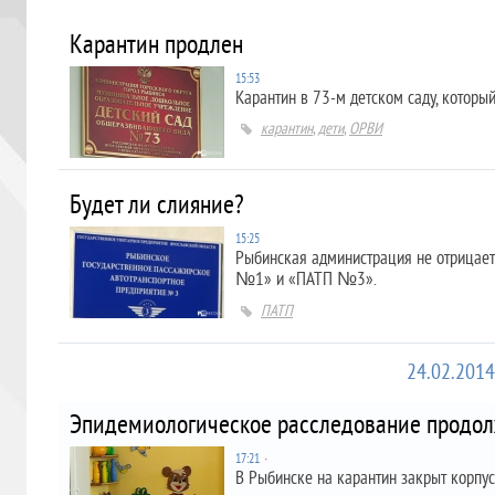
Карантин продлен
15:53
Карантин в 73-м детском саду, который
карантин
,
дети
,
ОРВИ
Будет ли слияние?
15:25
Рыбинская администрация не отрицает
№1» и
«ПАТП
№3».
ПАТП
24.02.2014
Эпидемиологическое расследование продол
17:21
∙
В Рыбинске на карантин закрыт корпу