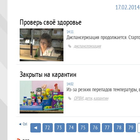
17.02.2014
Проверь своё здоровье
14:11
Диспансеризация продолжается. Старт
диспансеризация
Закрыты на карантин
14:02
Из-за резких перепадов температуры,
ОРВИ
,
дети
,
карантин
◄ Ctrl
◄
72
73
74
75
76
77
78
79