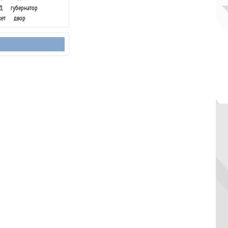
Д
губернатор
ет
двор