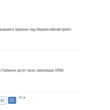
овавший в прошлом году общероссийский проект
 в Рыбинске растет число заболевших ОРВИ.
Ctrl ►
81
80