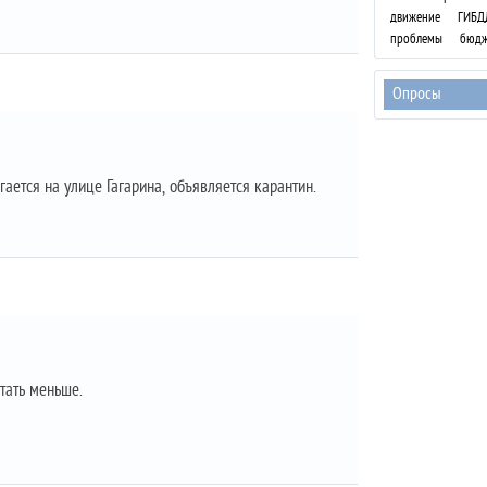
движение
ГИБД
проблемы
бюдж
Опросы
ается на улице Гагарина, объявляется карантин.
тать меньше.