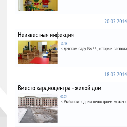
20.02.2014
Неизвестная инфекция
16:40
∙
В детском саду №73, который располаг
18.02.2014
Вместо кардиоцентра - жилой дом
09:25
∙
В Рыбинске одним недостроем может с