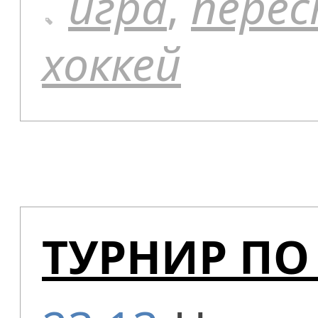
игра
,
пере
хоккей
ТУРНИР ПО