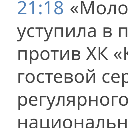
21:18
«Моло
уступила в
против ХК «
гостевой се
регулярног
национальн