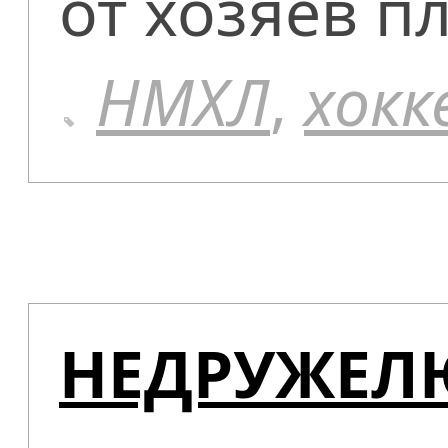
от хозяев п
НМХЛ
,
хокк
НЕДРУЖЕЛЮ