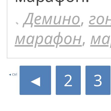
Демино
,
го
марафон
,
ма
◄
2
3
◄ Ctrl