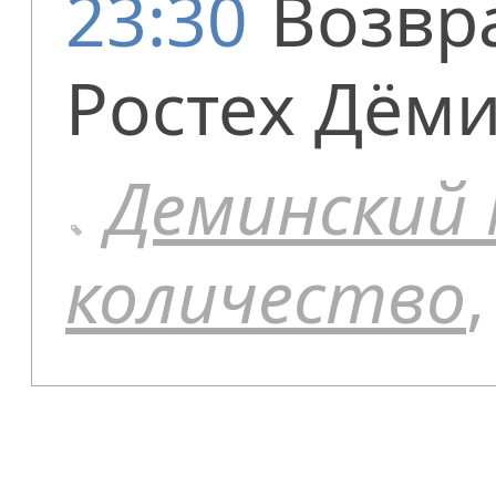
23:30
Возвр
Ростех Дём
Деминский
количество