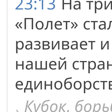
23:13
На тр
«Полет» ста
развивает и
нашей стран
единоборств
Кубок
,
борь