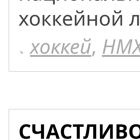
хоккейной л
хоккей
,
НМ
СЧАСТЛИВО