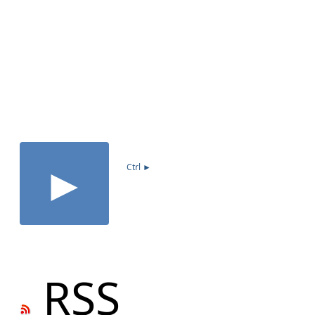
►
Ctrl ►
RSS