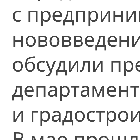
с предприни
нововведен
обсудили пр
департамент
и градострои
В мае прошл