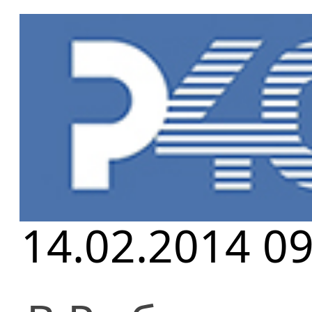
Главная
»
Но
Место для р
14.02.2014 09