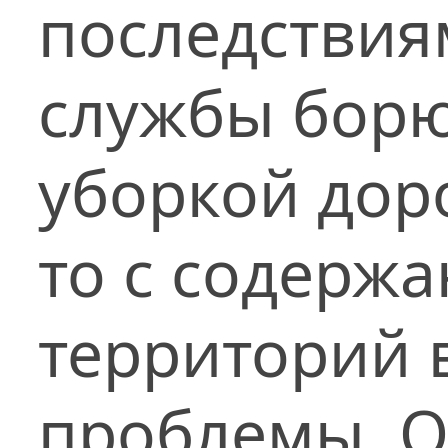
последстви
службы борют
уборкой доро
то с содерж
территорий 
проблемы. О