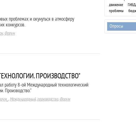
движение
ГИБД
проблемы
бюдж
овых проблемах и окунуться в атмосферу
их конкурсов.
Опросы
рн
,
Форум
ТЕХНОЛОГИИ. ПРОИЗВОДСТВО"
ал работу 8-ой Международный технологический
и. Производство."
орум_
,
Международный
,
производство
,
Форум