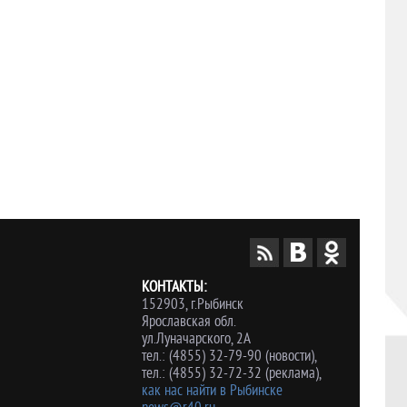
КОНТАКТЫ:
152903, г.Рыбинск
Ярославская обл.
ул.Луначарского, 2А
тел.: (4855) 32-79-90 (новости),
тел.: (4855) 32-72-32 (реклама),
как нас найти в Рыбинске