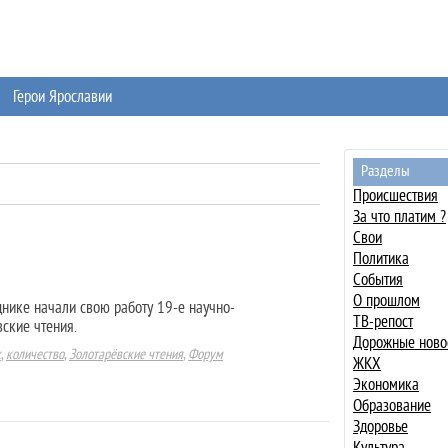
Герои Ярославии
Разделы
Происшествия
За что платим ?
Свои
Политика
События
О прошлом
днике начали свою работу 19-е научно-
ТВ-репост
ские чтения.
Дорожные ново
к
,
количество
,
Золотарёвские чтения
,
Форум
ЖКХ
Экономика
Образование
Здоровье
Культура