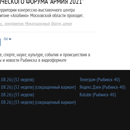
ИЧЕСКОГО ФОРУМА "АРМИЯ 2021"
территории конгрессно-выставочного центра
игоне «Алабино» Московской области проходит...
х_
,
предприятия
,
Международный
,
Форум
,
армия
Ctrl ►
 спорте, науке, культуре, события и происшествия в
ы и новости Рыбинска в видеоформате
.08.26) (32 неделя)
Телеграм (Рыбинск-40)
.08.26) (32 неделя) (сокращенный вариант)
Яндекс.Дзен (Рыбинск-40)
.08.26) (33 неделя)
Rutube (Рыбинск-40)
.08.26) (33 неделя) (сокращенный вариант)