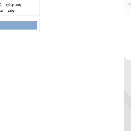
Д
губернатор
ет
двор