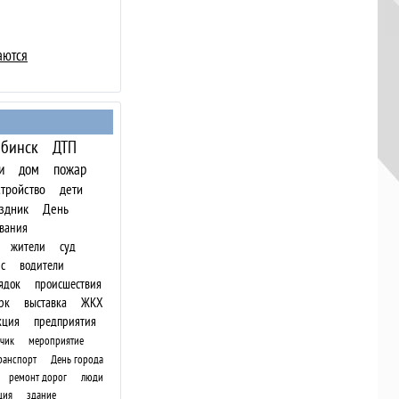
аются
бинск
ДТП
и
дом
пожар
стройство
дети
здник
День
вания
жители
суд
с
водители
ядок
происшествия
рк
выставка
ЖКХ
кция
предприятия
чик
мероприятие
ранспорт
День города
ремонт дорог
люди
ция
здание