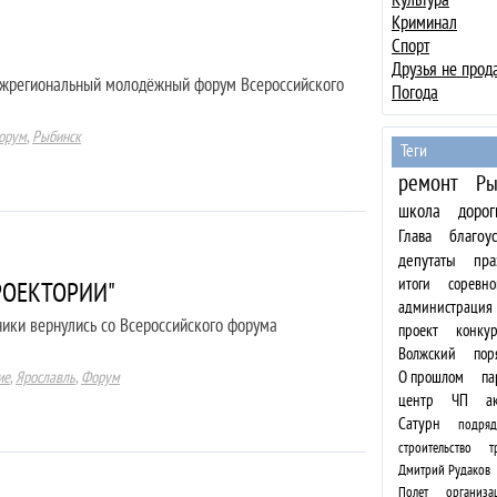
Криминал
Спорт
Друзья не прод
ежрегиональный молодёжный форум Всероссийского
Погода
орум
,
Рыбинск
Теги
ремонт
Ры
школа
дорог
Глава
благоу
депутаты
пра
итоги
соревно
РОЕКТОРИИ"
администрация
ики вернулись со Всероссийского форума
проект
конкур
Волжский
пор
ие
,
Ярославль
,
Форум
О прошлом
па
центр
ЧП
а
Сатурн
подряд
строительство
т
Дмитрий Рудаков
Полет
организа