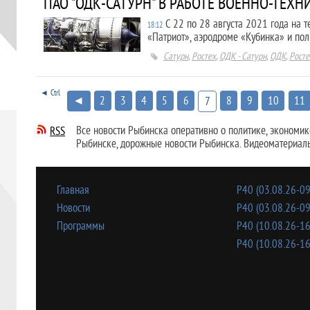
ПАО "ОДК-САТУРН" В РАБОТЕ ВОЕННО-ТЕХН
С 22 по 28 августа 2021 года на 
18:12
«Патриот», аэродроме «Кубинка» и пол
Сатурн
,
Ростех
,
ОДК - Сатурн
,
ОДК
,
Росте
◄ Ctrl
◄
2
3
4
5
6
8
9
10
11
7
Все новости Рыбинска оперативно о политике, экономике,
RSS
Рыбинске, дорожные новости Рыбинска. Видеоматериал
Главная
Р40 (03.08.26-09
Новости
Р40 (03.08.26-09
Программы
Р40 (10.08.26-16
Р40 (10.08.26-16