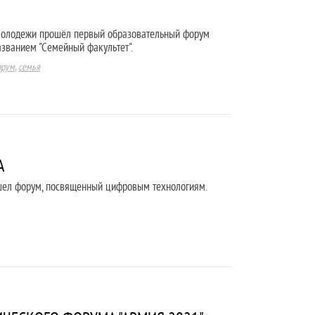
молодежи прошёл первый образовательный форум
азванием "Семейный факультет".
рум
,
семья
А
шел форум, посвященный цифровым технологиям.