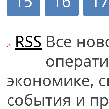
15
16
1
RSS
Все нов
операти
экономике, сп
события и п