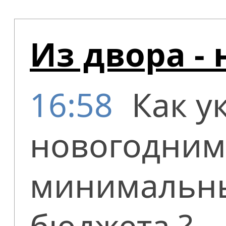
Из двора -
16:58
Как ук
новогодним
минимальны
бюджета ?