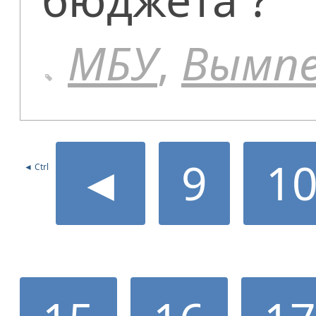
МБУ
,
Вымп
◄
9
1
◄ Ctrl