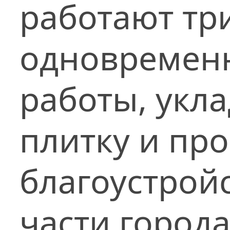
работают тр
одновремен
работы, укл
плитку и пр
благоустрой
части города