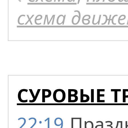
схема движе
СУРОВЫЕ Т
22:19
Празд