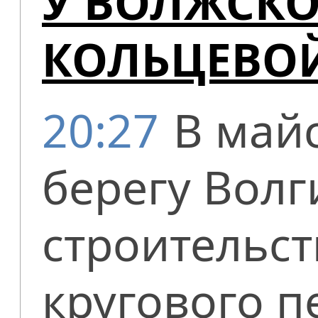
У ВОЛЖСКО
КОЛЬЦЕВОЙ
20:27
В май
берегу Волг
строительс
кругового п