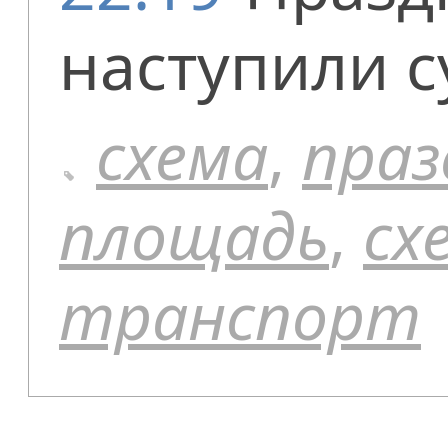
наступили с
схема
,
праз
площадь
,
сх
транспорт