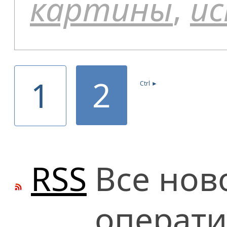
картины
,
и
2
1
Ctrl ►
RSS
Все нов
операти