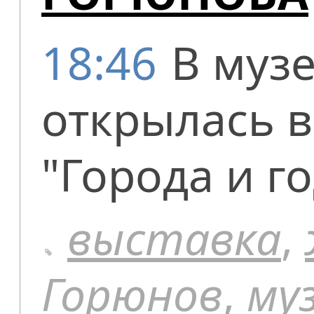
18:46
В муз
открылась 
"Города и го
выставка
,
Горюнов
,
му