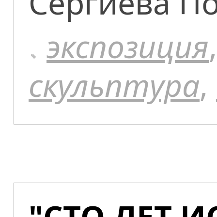
Сергиева По
экспозиция
скульптура
,
"СТО ЛЕТ 