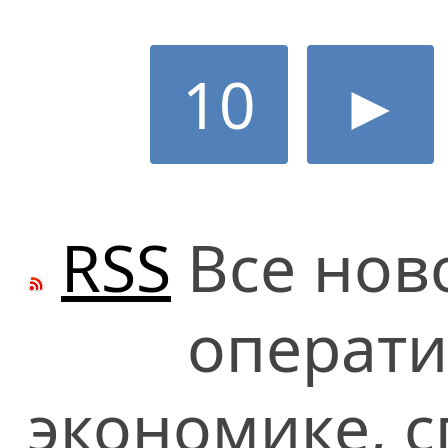
10
►
RSS
Все нов
операти
экономике, сп