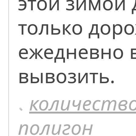
этой зимой
только дор
ежедневно 
вывозить.
количеств
полигон