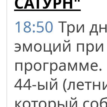
САТУРН"
18:50
Три д
эмоций при
программе.
44-ый (летн
который соб