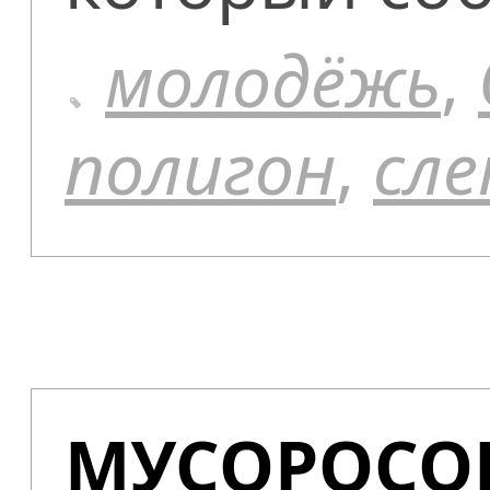
молодёжь
,
полигон
,
сл
МУСОРОСО