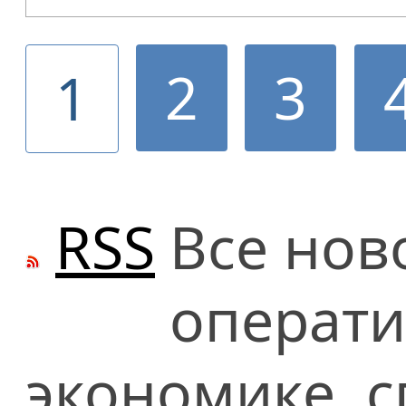
2
3
1
RSS
Все нов
операти
экономике, сп