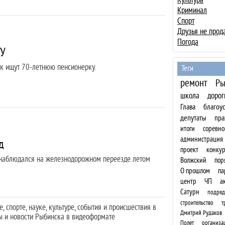
Криминал
Спорт
Друзья не прод
Погода
У
ок ищут 70-летнюю пенсионерку.
Теги
ремонт
Ры
школа
дорог
Глава
благоу
депутаты
пра
итоги
соревно
администрация
д
проект
конкур
 наблюдался на железнодорожном переезде летом
Волжский
пор
О прошлом
па
центр
ЧП
а
Сатурн
подряд
строительство
т
 спорте, науке, культуре, события и происшествия в
Дмитрий Рудаков
ы и новости Рыбинска в видеоформате
Полет
организа