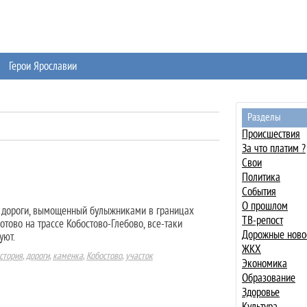
Герои Ярославии
Разделы
Происшествия
За что платим ?
Свои
Политика
События
О прошлом
 дороги, вымощенный булыжниками в границах
ТВ-репост
отово на трассе Кобостово-Глебово, все-таки
Дорожные ново
уют.
ЖКХ
стория
,
дороги
,
каменка
,
Кобостово
,
участок
Экономика
Образование
Здоровье
Культура