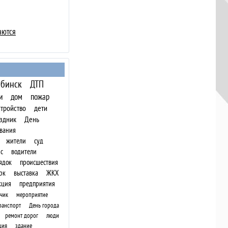
аются
бинск
ДТП
и
дом
пожар
стройство
дети
здник
День
вания
жители
суд
с
водители
ядок
происшествия
рк
выставка
ЖКХ
кция
предприятия
чик
мероприятие
ранспорт
День города
ремонт дорог
люди
ция
здание