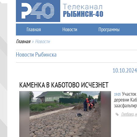
Главная
Новости
Программы
Главная
»
Новости
Новости Рыбинска
10.10.2024
КАМЕНКА В КАБОТОВО ИСЧЕЗНЕТ
Участок
19:05
деревни Каб
заасфальтир
Глебово
,
и