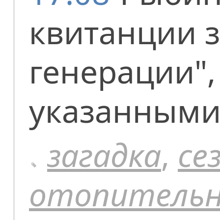
квитанции з
генерации",
указанными
загадка
,
се
отопитель