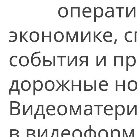
операти
экономике, сп
события и п
дорожные но
Видеоматери
в видеоформ