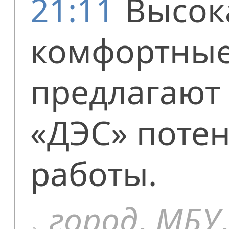
21:11
Высок
комфортные
предлагают
«ДЭС» поте
работы.
город
,
МБУ