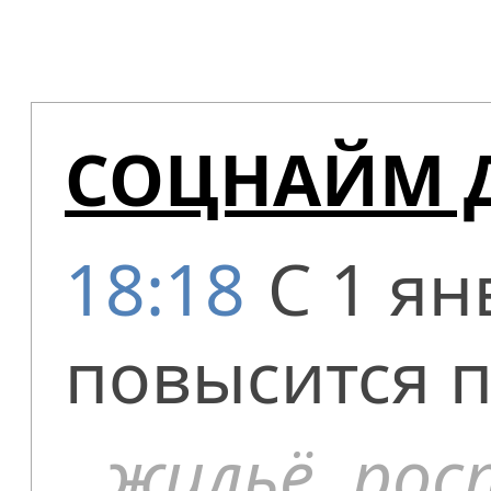
СОЦНАЙМ 
18:18
С 1 я
повысится п
жильё
,
рос