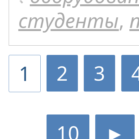
студенты
,
2
3
1
10
►