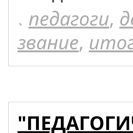
педагоги
,
д
звание
,
ито
"ПЕДАГОГИ