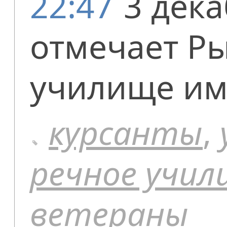
22:47
3 дек
отмечает Р
училище им.
курсанты
,
речное учил
ветераны