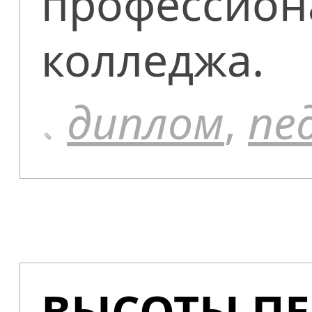
профессион
колледжа.
диплом
,
пе
ВЫСОТЫ П