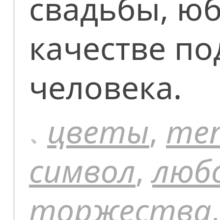
свадьбы, юб
качестве по
человека.
цветы
,
те
символ
,
люб
торжества