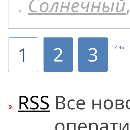
Солнечный
2
3
1
Ctrl ►
RSS
Все нов
операти