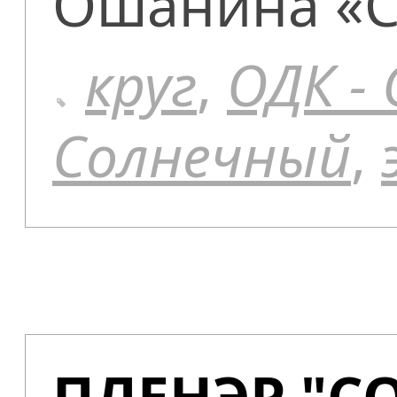
Ошанина «С
круг
,
ОДК -
Солнечный
,
ПЛЕНЭР "С