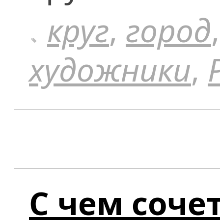
круг
,
город
художники
,
С чем соче