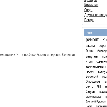
Криминал
Спорт
Друзья не прод
Погода
Теги
ремонт
Ры
школа
дорог
Глава
благоу
едствиями. ЧП в посёлке Кстово и деревне Селишки
депутаты
пра
итоги
соревно
администрация
проект
конкур
Волжский
пор
О прошлом
па
центр
ЧП
а
Сатурн
подряд
строительство
т
Дмитрий Рудаков
Полет
организа