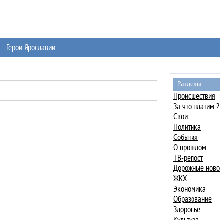
Герои Ярославии
Разделы
Происшествия
За что платим ?
Свои
Политика
События
О прошлом
ТВ-репост
Дорожные ново
ЖКХ
Экономика
Образование
Здоровье
Культура