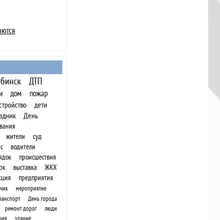
аются
бинск
ДТП
и
дом
пожар
стройство
дети
здник
День
вания
жители
суд
с
водители
ядок
происшествия
рк
выставка
ЖКХ
кция
предприятия
чик
мероприятие
ранспорт
День города
ремонт дорог
люди
ция
здание