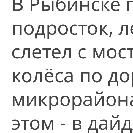
В Рыбинске 
подросток, 
слетел с мос
колёса по д
микрорайона
этом - в дай