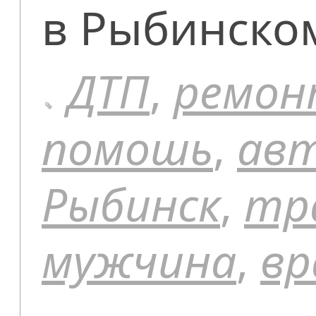
в Рыбинск
ДТП
,
ремо
помошь
,
ав
Рыбинск
,
тр
мужчина
,
вр