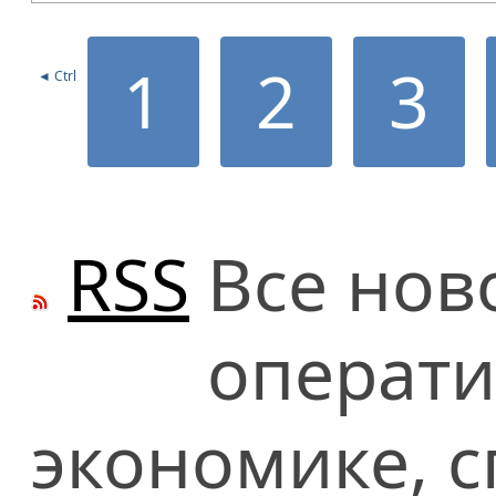
1
2
3
◄ Ctrl
RSS
Все нов
операти
экономике, сп