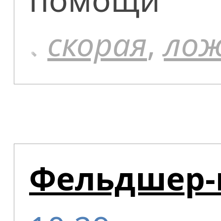
скорая
,
лож
Фельдшер-