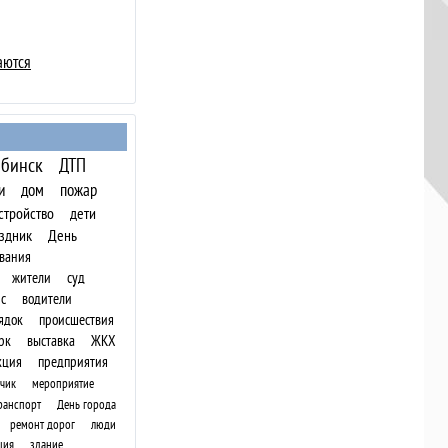
аются
бинск
ДТП
и
дом
пожар
стройство
дети
здник
День
вания
жители
суд
с
водители
ядок
происшествия
рк
выставка
ЖКХ
кция
предприятия
чик
мероприятие
ранспорт
День города
ремонт дорог
люди
ция
здание