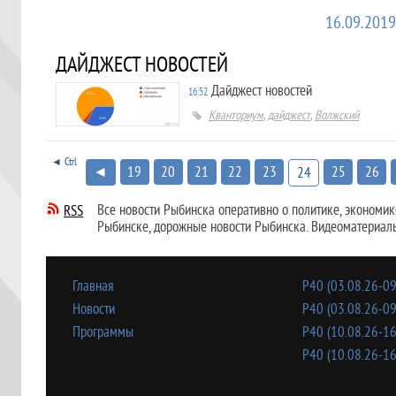
16.09.2019
ДАЙДЖЕСТ НОВОСТЕЙ
Дайджест новостей
16:52
Кванториум
,
дайджест
,
Волжский
◄ Ctrl
◄
19
20
21
22
23
25
26
24
Все новости Рыбинска оперативно о политике, экономике,
RSS
Рыбинске, дорожные новости Рыбинска. Видеоматериал
Главная
Р40 (03.08.26-09
Новости
Р40 (03.08.26-09
Программы
Р40 (10.08.26-16
Р40 (10.08.26-16