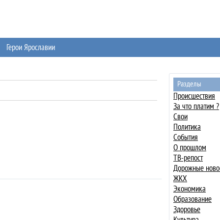
Герои Ярославии
Разделы
Происшествия
За что платим ?
Свои
Политика
События
О прошлом
ТВ-репост
Дорожные ново
ЖКХ
Экономика
Образование
Здоровье
Культура