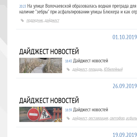
На улице Волочаевской образовалась водная преграда для
20:23
наличие "зебры" при асфальтировании улицы Блюхера и как от
подрядчик
,
дайджест
01.10.2019
ДАЙДЖЕСТ НОВОСТЕЙ
Дайджест новостей
16:43
дайджест
,
площадь
,
Юбилейный
26.09.2019
ДАЙДЖЕСТ НОВОСТЕЙ
Дайджест новостей
16:59
дайджест
,
реставрация
,
светофор
,
асфаль
19.09.2019