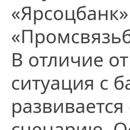
«Ярсоцбанк»
«Промсвязьб
В отличие о
ситуация с б
развивается
сценарию. О